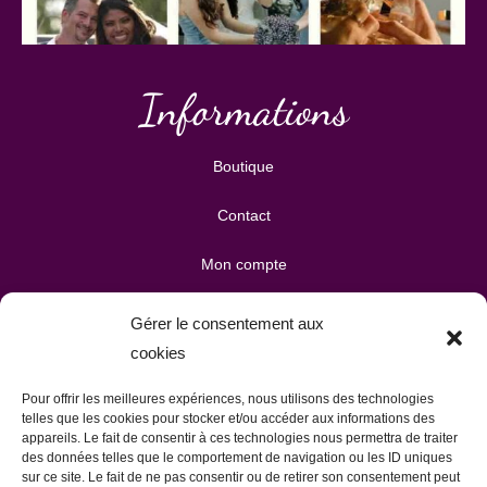
Informations
Boutique
Contact
Mon compte
Mes téléchargements
Gérer le consentement aux
cookies
Mon panier
Pour offrir les meilleures expériences, nous utilisons des technologies
Publicité & partenariats
telles que les cookies pour stocker et/ou accéder aux informations des
appareils. Le fait de consentir à ces technologies nous permettra de traiter
des données telles que le comportement de navigation ou les ID uniques
sur ce site. Le fait de ne pas consentir ou de retirer son consentement peut