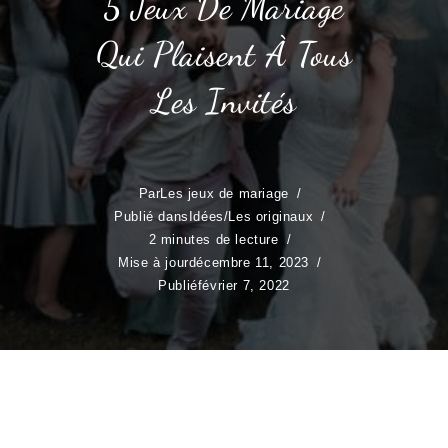
5 Jeux De Mariage
Qui Plaisent À Tous
Les Invités
Par
Les jeux de mariage
Publié dans
Idées
/
Les originaux
2 minutes de lecture
Mise à jour
décembre 11, 2023
Publié
février 7, 2022