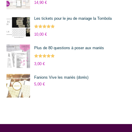
14,90
€
Les tickets pour le jeu de mariage la Tombola
Note
5.00
10,00
€
sur 5
Plus de 80 questions à poser aux mariés
Note
5.00
3,00
€
sur 5
Fanions Vive les mariés (dorés)
5,00
€