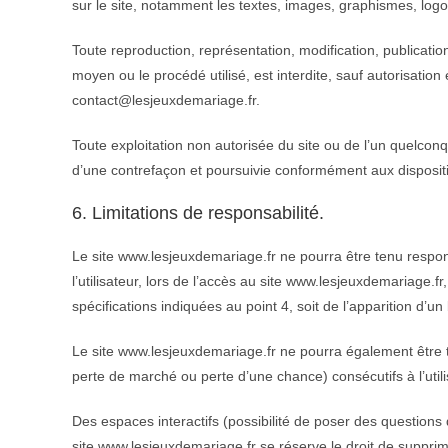
sur le site, notamment les textes, images, graphismes, logo,
Toute reproduction, représentation, modification, publication
moyen ou le procédé utilisé, est interdite, sauf autorisation
contact@lesjeuxdemariage.fr.
Toute exploitation non autorisée du site ou de l’un quelcon
d’une contrefaçon et poursuivie conformément aux dispositio
6. Limitations de responsabilité.
Le site www.lesjeuxdemariage.fr ne pourra être tenu respo
l’utilisateur, lors de l’accès au site www.lesjeuxdemariage.fr
spécifications indiquées au point 4, soit de l’apparition d’un
Le site www.lesjeuxdemariage.fr ne pourra également être
perte de marché ou perte d’une chance) consécutifs à l’utili
Des espaces interactifs (possibilité de poser des questions d
site www.lesjeuxdemariage.fr se réserve le droit de suppr