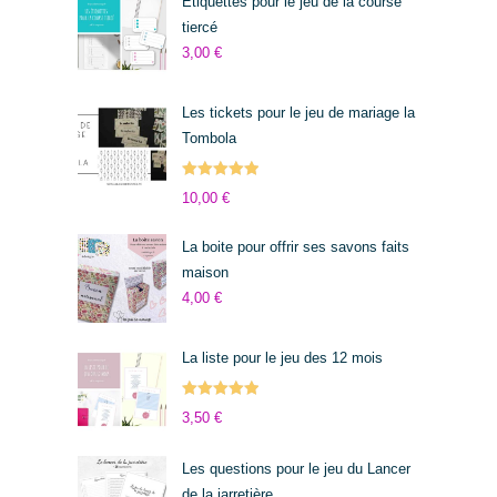
Etiquettes pour le jeu de la course
tiercé
3,00
€
Les tickets pour le jeu de mariage la
Tombola
Note
5.00
10,00
€
sur 5
La boite pour offrir ses savons faits
maison
4,00
€
La liste pour le jeu des 12 mois
Note
5.00
3,50
€
sur 5
Les questions pour le jeu du Lancer
de la jarretière