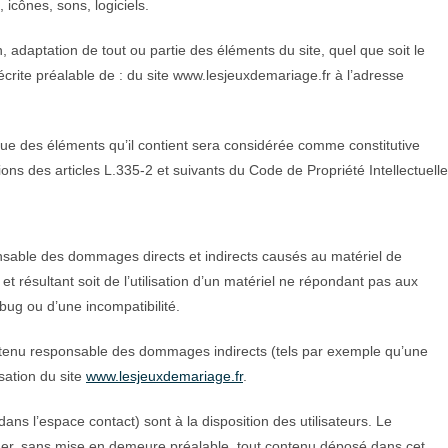
 icônes, sons, logiciels.
, adaptation de tout ou partie des éléments du site, quel que soit le
 écrite préalable de : du site www.lesjeuxdemariage.fr à l’adresse
que des éléments qu’il contient sera considérée comme constitutive
ns des articles L.335-2 et suivants du Code de Propriété Intellectuelle
nsable des dommages directs et indirects causés au matériel de
, et résultant soit de l’utilisation d’un matériel ne répondant pas aux
 bug ou d’une incompatibilité.
 tenu responsable des dommages indirects (tels par exemple qu’une
sation du site
www.lesjeuxdemariage.fr
.
ans l’espace contact) sont à la disposition des utilisateurs. Le
imer, sans mise en demeure préalable, tout contenu déposé dans cet