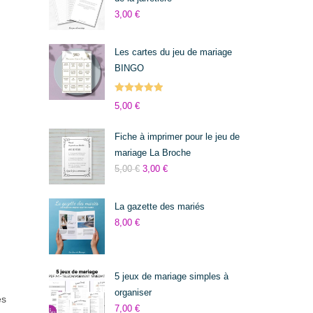
3,00
€
Les cartes du jeu de mariage
BINGO
Note
5.00
5,00
€
sur 5
Fiche à imprimer pour le jeu de
mariage La Broche
5,00
€
3,00
€
La gazette des mariés
8,00
€
5 jeux de mariage simples à
organiser
es
7,00
€