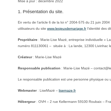
Mise à jour : décembre 2022
1. Présentation du site.
En vertu de l’article 6 de la loi n° 2004-575 du 21 juin 200
utilisateurs du site
www.lesjeuxdemariage.fr
l’identité des d
Propriétaire
: Marie-Lise Mazé, entreprise individuelle « La
numéro 811130061 – située à : La lande, 12300 Livinhac l
Créateur
: Marie-Lise Mazé
Responsable publication
: Marie-Lise Mazé – contact@le
Le responsable publication est une personne physique ou 
Webmaster
: LiseMazé –
lisemaze.fr
Hébergeur
: OVH – 2 rue Kellermann 59100 Roubaix – Fr