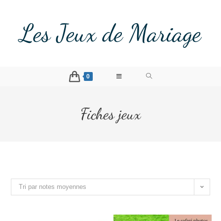
Les Jeux de Mariage
0
Fiches jeux
Tri par notes moyennes