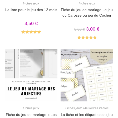
Fiches jeux
Fiches jeux
La liste pour le jeu des 12 mois
Fiche du jeu de mariage Le jeu
du Carosse ou jeu du Cocher
3,50
€
3,00
€
5,00
€
Note
5.00
Note
4.80
sur 5
sur 5
Fiches jeux
Fiches jeux
,
Meilleures ventes
Fiche du jeu de mariage « Les
La fiche et les étiquettes du jeu