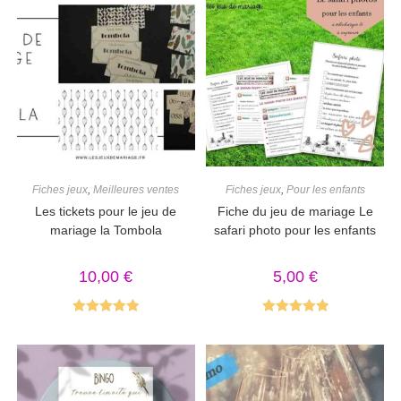
Fiches jeux
,
Meilleures ventes
Fiches jeux
,
Pour les enfants
Les tickets pour le jeu de
Fiche du jeu de mariage Le
mariage la Tombola
safari photo pour les enfants
10,00
€
5,00
€
Note
5.00
Note
5.00
sur 5
sur 5