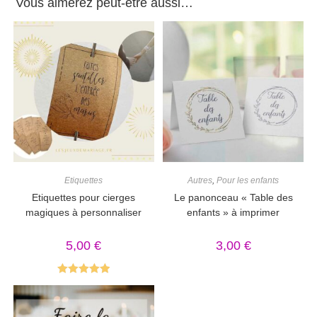
Vous aimerez peut-être aussi…
Etiquettes
Autres
,
Pour les enfants
Etiquettes pour cierges
Le panonceau « Table des
magiques à personnaliser
enfants » à imprimer
5,00
€
3,00
€
Note
5.00
sur 5