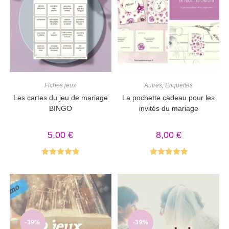
Fiches jeux
Autres
,
Etiquettes
Les cartes du jeu de mariage
La pochette cadeau pour les
BINGO
invités du mariage
5,00
€
8,00
€
Note
5.00
Note
5.00
sur 5
sur 5
-39%
-39%