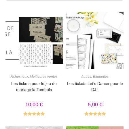
Fiches jeux
,
Meilleures ventes
Autres
,
Etiquettes
Les tickets pour le jeu de
Les tickets Let’s Dance pour le
mariage la Tombola
DJ !
10,00
€
5,00
€
Note
5.00
Note
5.00
sur 5
sur 5