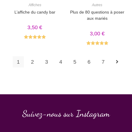
Affiches
Autres
L’affiche du candy bar
Plus de 80 questions à poser
aux mariés
3,50
€
3,00
€
Note
5.00
Note
5.00
sur 5
sur 5
1
2
3
4
5
6
7
Suivez-nous sur Instagram