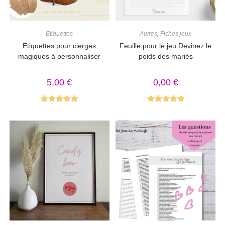
Etiquettes
Autres
,
Fiches jeux
Etiquettes pour cierges
Feuille pour le jeu Devinez le
magiques à personnaliser
poids des mariés
5,00
€
0,00
€
Note
5.00
Note
5.00
sur 5
sur 5