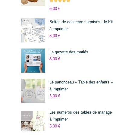
Note
5.00
5,00
€
sur 5
Boites de conserve surprises : le Kit
à imprimer
8,00
€
La gazette des mariés
8,00
€
Le panonceau « Table des enfants »
à imprimer
3,00
€
Les numéros des tables de mariage
à imprimer
5,00
€