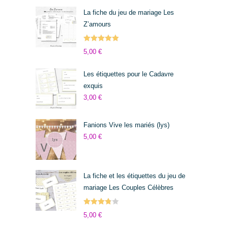
La fiche du jeu de mariage Les
Z’amours
Note
5.00
5,00
€
sur 5
Les étiquettes pour le Cadavre
exquis
3,00
€
Fanions Vive les mariés (lys)
5,00
€
La fiche et les étiquettes du jeu de
mariage Les Couples Célèbres
Note
5,00
€
3.83
sur