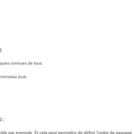
l
iques connues de tous.
u morceau joué.
l :
ble par exemple. Et cela peut permettre de définir l’ordre de passage