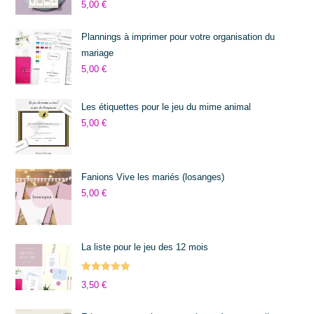
5,00
€
sur 5
Plannings à imprimer pour votre organisation du
mariage
5,00
€
Les étiquettes pour le jeu du mime animal
5,00
€
Fanions Vive les mariés (losanges)
5,00
€
La liste pour le jeu des 12 mois
Note
5.00
3,50
€
sur 5