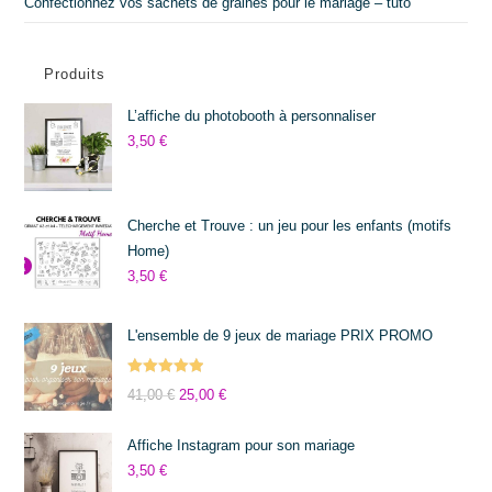
Confectionnez vos sachets de graines pour le mariage – tuto
Produits
L’affiche du photobooth à personnaliser
3,50
€
Cherche et Trouve : un jeu pour les enfants (motifs
Home)
3,50
€
L'ensemble de 9 jeux de mariage PRIX PROMO
Note
5.00
41,00
€
25,00
€
sur 5
Affiche Instagram pour son mariage
3,50
€