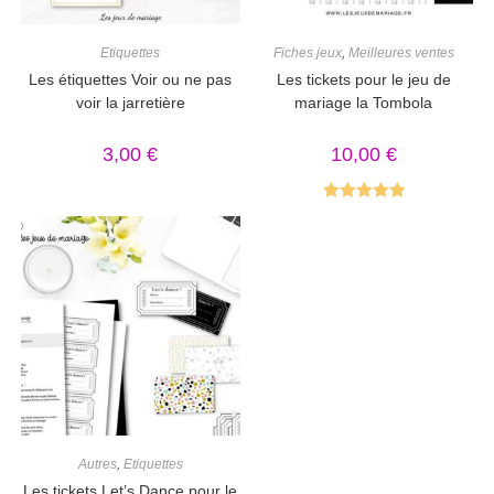
Etiquettes
Fiches jeux
,
Meilleures ventes
Les étiquettes Voir ou ne pas
Les tickets pour le jeu de
voir la jarretière
mariage la Tombola
3,00
€
10,00
€
Note
5.00
sur 5
Autres
,
Etiquettes
Les tickets Let’s Dance pour le