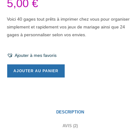
5,00
€
basé sur
notations
client
Voici 40 gages tout prêts à imprimer chez vous pour organiser
simplement et rapidement vos jeux de mariage ainsi que 24
gages à personnaliser selon vos envies.
Ajouter à mes favoris
AJOUTER AU PANIER
DESCRIPTION
AVIS (2)