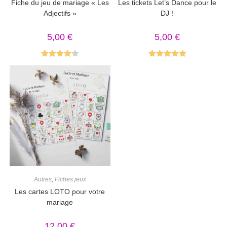
Fiche du jeu de mariage « Les
Les tickets Let’s Dance pour le
Adjectifs »
DJ !
5,00
€
5,00
€
Note
4.25
Note
5.00
sur 5
sur 5
Autres
,
Fiches jeux
Les cartes LOTO pour votre
mariage
12,00
€