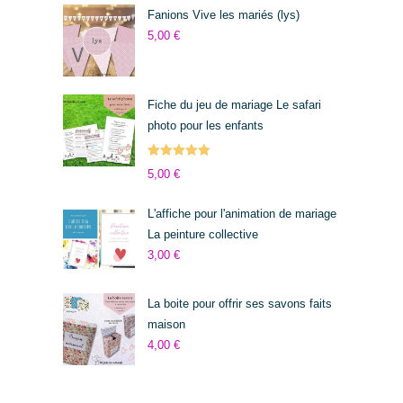
Fanions Vive les mariés (lys)
5,00
€
Fiche du jeu de mariage Le safari
photo pour les enfants
Note
5.00
5,00
€
sur 5
L'affiche pour l'animation de mariage
La peinture collective
3,00
€
La boite pour offrir ses savons faits
maison
4,00
€