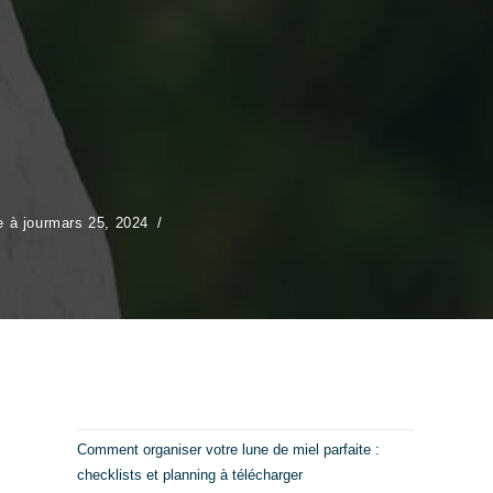
 à jour
mars 25, 2024
Comment organiser votre lune de miel parfaite :
checklists et planning à télécharger