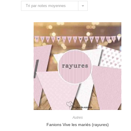
Tri par notes moyennes
Autres
Fanions Vive les mariés (rayures)