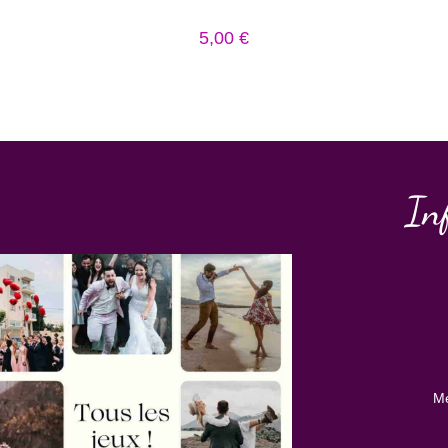
5,00
€
In
Me