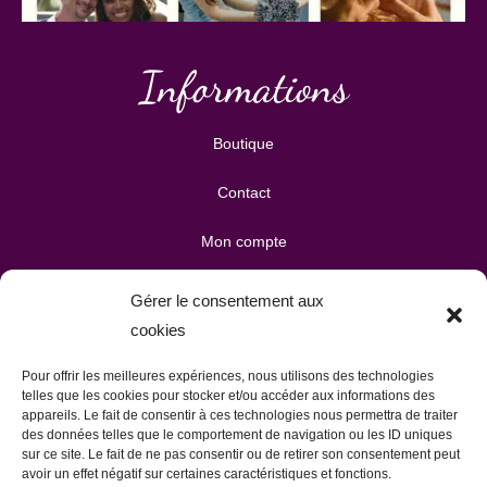
Informations
Boutique
Contact
Mon compte
Mes téléchargements
Gérer le consentement aux
cookies
Mon panier
Pour offrir les meilleures expériences, nous utilisons des technologies
Publicité & partenariats
telles que les cookies pour stocker et/ou accéder aux informations des
appareils. Le fait de consentir à ces technologies nous permettra de traiter
des données telles que le comportement de navigation ou les ID uniques
sur ce site. Le fait de ne pas consentir ou de retirer son consentement peut
avoir un effet négatif sur certaines caractéristiques et fonctions.