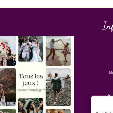
In
Me
Pub