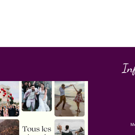
In
Me