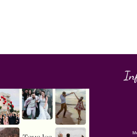
In
Me