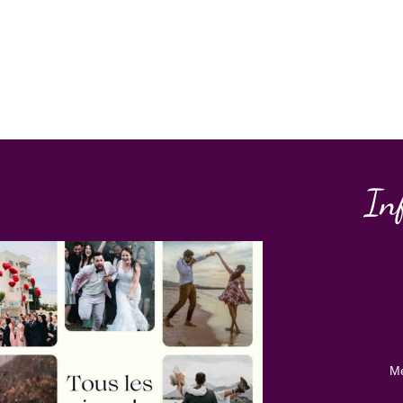
In
Me