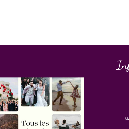
In
Me