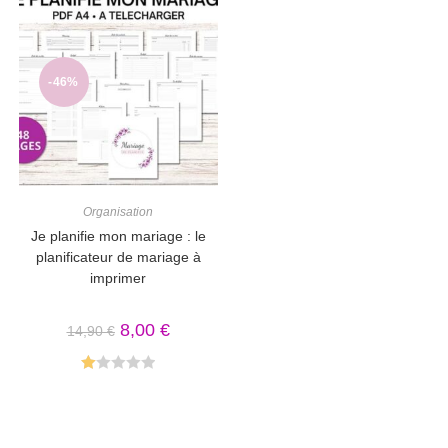
-46%
Organisation
Je planifie mon mariage : le
planificateur de mariage à
imprimer
8,00
€
14,90
€
N
ot
e