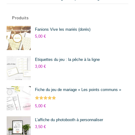
Produits
Fanions Vive les mariés (dorés)
5,00
€
Etiquettes du jeu : la pêche à la ligne
3,00
€
Fiche du jeu de mariage « Les points communs »
Note
5.00
5,00
€
sur 5
L’affiche du photobooth à personnaliser
3,50
€