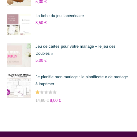
5,00
€
sur 5
La fiche du jeu l’abécédaire
3,50
€
Jeu de cartes pour votre mariage « le jeu des
Doubles »
5,00
€
Je planifie mon mariage : le planificateur de mariage
à imprimer
N
14,90
€
8,00
€
ot
e
1.
0
0
s