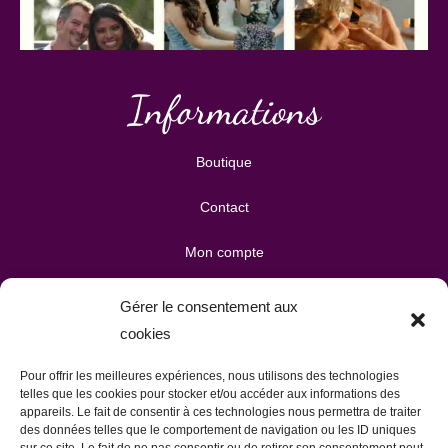
Informations
Boutique
Contact
Mon compte
Mes téléchargements
Gérer le consentement aux
cookies
Mon panier
Pour offrir les meilleures expériences, nous utilisons des technologies
Publicité & partenariats
telles que les cookies pour stocker et/ou accéder aux informations des
appareils. Le fait de consentir à ces technologies nous permettra de traiter
des données telles que le comportement de navigation ou les ID uniques