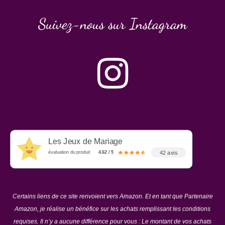
ur
Suivez-nous sur Instagram
5
Les Jeux de Mariage
42 avis
évaluation du produit
4.62 / 5
Certains liens de ce site renvoient vers Amazon. Et en tant que Partenaire
Amazon, je réalise un bénéfice sur les achats remplissant les conditions
requises. Il n’y a aucune différence pour vous : Le montant de vos achats